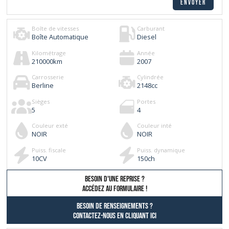
Boîte de vitesses
Carburant
Boîte Automatique
Diesel
Kilométrage
Année
210000
km
2007
Carrosserie
Cylindrée
Berline
2148
cc
Sièges
Portes
5
4
Couleur exté
Couleur inté
NOIR
NOIR
Puiss. fiscale
Puiss. dynamique
10
CV
150
ch
besoin d'une reprise ?
AccÉdez au formulaire !
Besoin de renseignements ?
contactez-nous en cliquant ici