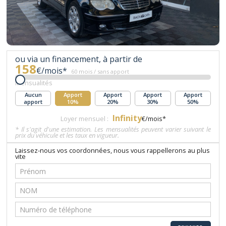
ou via un financement, à partir de
158
€/mois*
60 mois / sans apport
Mensualités
Aucun
Apport
Apport
Apport
Apport
apport
10%
20%
30%
50%
Infinity
Loyer mensuel :
€/mois*
* Il s'agit d'une estimation. Les mensualités peuvent varier suivant le
prix du véhicule et les taux en vigueur.
Laissez-nous vos coordonnées, nous vous rappellerons au plus
vite