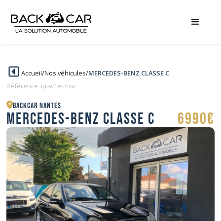
Accueil
/
Nos véhicules
/
MERCEDES-BENZ CLASSE C
Référence :
quw1etmva
BACKCAR Nantes
MERCEDES-BENZ CLASSE C
6990€