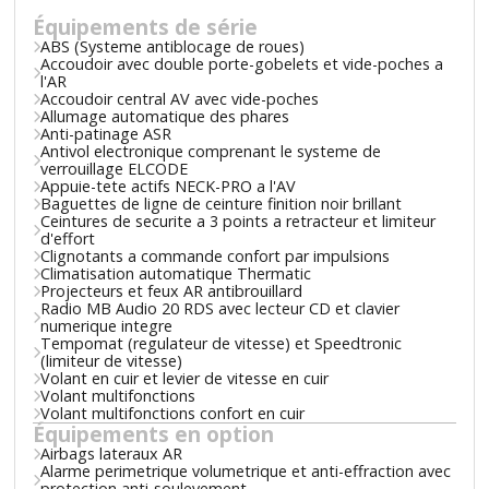
Équipements de série
ABS (Systeme antiblocage de roues)
Accoudoir avec double porte-gobelets et vide-poches a
l'AR
Accoudoir central AV avec vide-poches
Allumage automatique des phares
Anti-patinage ASR
Antivol electronique comprenant le systeme de
verrouillage ELCODE
Appuie-tete actifs NECK-PRO a l'AV
Baguettes de ligne de ceinture finition noir brillant
Ceintures de securite a 3 points a retracteur et limiteur
d'effort
Clignotants a commande confort par impulsions
Climatisation automatique Thermatic
Projecteurs et feux AR antibrouillard
Radio MB Audio 20 RDS avec lecteur CD et clavier
numerique integre
Tempomat (regulateur de vitesse) et Speedtronic
(limiteur de vitesse)
Volant en cuir et levier de vitesse en cuir
Volant multifonctions
Volant multifonctions confort en cuir
Équipements en option
Airbags lateraux AR
Alarme perimetrique volumetrique et anti-effraction avec
protection anti-soulevement