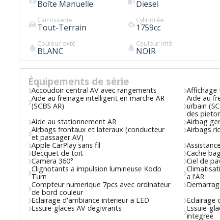
Boîte Manuelle
Diesel
Carrosserie
Cylindrée
Tout-Terrain
1759
cc
Couleur exté
Couleur inté
BLANC
NOIR
Équipements de série
Accoudoir central AV avec rangements
Affichage
Aide au freinage intelligent en marche AR
Aide au fr
(SCBS AR)
urbain (S
des pieto
Aide au stationnement AR
Airbag ge
Airbags frontaux et lateraux (conducteur
Airbags r
et passager AV)
Apple CarPlay sans fil
Assistanc
Becquet de toit
Cache bag
Camera 360°
Ciel de pav
Clignotants a impulsion lumineuse Kodo
Climatisat
Turn
a l'AR
Compteur numerique 7pcs avec ordinateur
Demarrage
de bord couleur
Eclairage d'ambiance interieur a LED
Eclairage
Essuie-glaces AV degivrants
Essuie-gla
integree