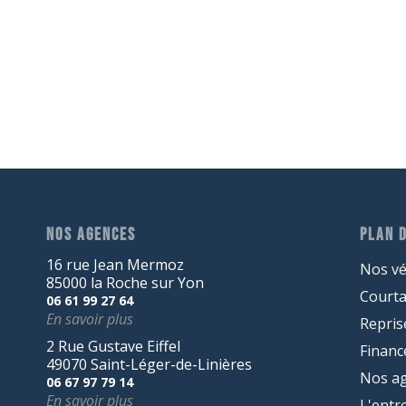
NOS AGENCES
PLAN D
16 rue Jean Mermoz
Nos vé
85000 la Roche sur Yon
Court
06 61 99 27 64
En savoir plus
Repris
2 Rue Gustave Eiffel
Finan
49070 Saint-Léger-de-Linières
Nos a
06 67 97 79 14
En savoir plus
L'entr