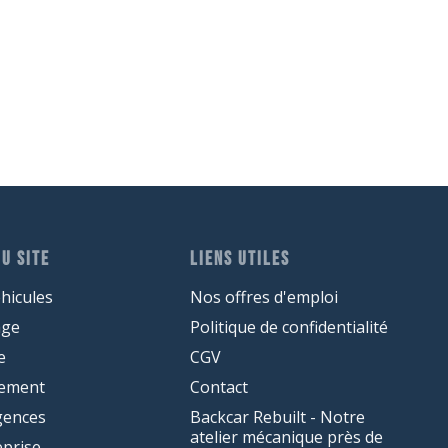
U SITE
LIENS UTILES
hicules
Nos offres d'emploi
age
Politique de confidentialité
e
CGV
cement
Contact
gences
Backcar Rebuilt - Notre
atelier mécanique près de
eprise