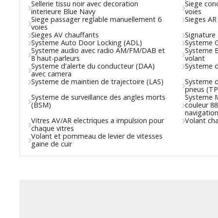
Sellerie tissu noir avec decoration
Siege con
interieure Blue Navy
voies
Siege passager reglable manuellement 6
Sieges AR
voies
Sieges AV chauffants
Signature
Systeme Auto Door Locking (ADL)
Systeme G
Systeme audio avec radio AM/FM/DAB et
Systeme 
8 haut-parleurs
volant
Systeme d'alerte du conducteur (DAA)
Systeme d'
avec camera
Systeme de maintien de trajectoire (LAS)
Systeme de
pneus (T
Systeme de surveillance des angles morts
Systeme M
(BSM)
couleur 8
navigatio
Vitres AV/AR electriques a impulsion pour
Volant ch
chaque vitres
Volant et pommeau de levier de vitesses
gaine de cuir