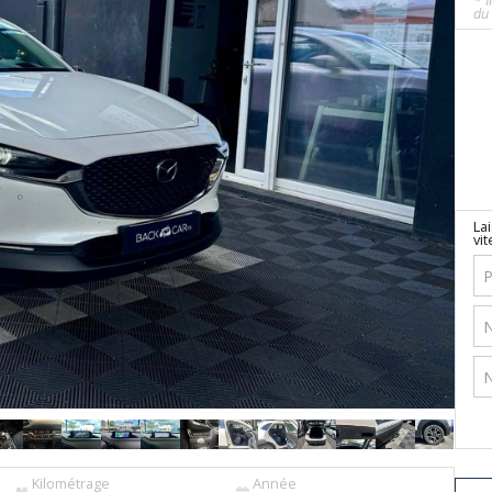
* I
du 
La
vit
Kilométrage
Année