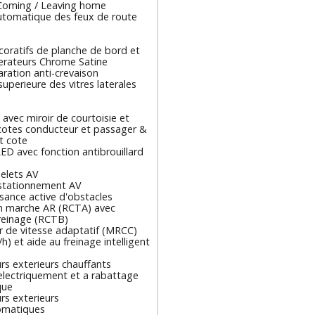
Coming / Leaving home
utomatique des feux de route
coratifs de planche de bord et
aerateurs Chrome Satine
aration anti-crevaison
uperieure des vitres laterales
l avec miroir de courtoisie et
 cotes conducteur et passager &
t cote
ED avec fonction antibrouillard
elets AV
stationnement AV
sance active d'obstacles
n marche AR (RCTA) avec
freinage (RCTB)
r de vitesse adaptatif (MRCC)
h) et aide au freinage intelligent
rs exterieurs chauffants
electriquement et a rabattage
que
rs exterieurs
omatiques