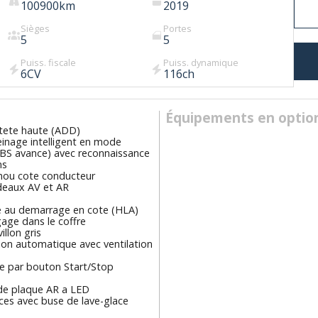
100900
km
2019
Sièges
Portes
5
5
Puiss. fiscale
Puiss. dynamique
6
CV
116
ch
Équipements en optio
 tete haute (ADD)
einage intelligent en mode
CBS avance) avec reconnaissance
ns
nou cote conducteur
ideaux AV et AR
e au demarrage en cote (HLA)
age dans le coffre
illon gris
ion automatique avec ventilation
 par bouton Start/Stop
 de plaque AR a LED
ces avec buse de lave-glace