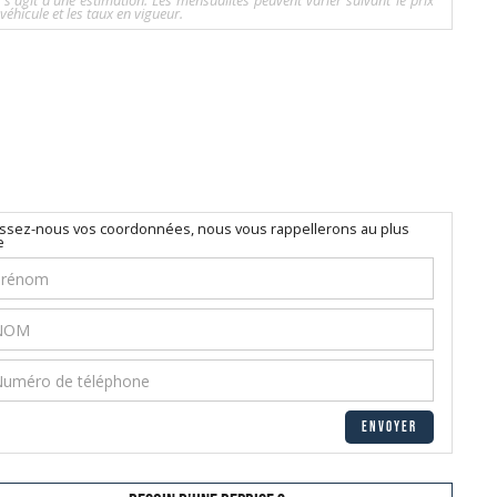
l s'agit d'une estimation. Les mensualités peuvent varier suivant le prix
véhicule et les taux en vigueur.
issez-nous vos coordonnées, nous vous rappellerons au plus
e