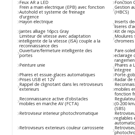
Feux AR a LED
Fonction 
Frein a main electrique (EPB) avec fonction
Gestion a
Autohold et systeme de freinage
(HBCS)
d'urgence
Hayon electrique
Inserts de
liseres d'
Jantes alliage 16pcs Gray
Kit de rep
Limiteur de vitesse avec adaptation
Moulures s
intelligente de la vitesse (ISA) couple a la
chromees
reconnaissance des
Ouverture/fermeture intelligente des
Pare-solei
portes
eclairage
rangemen
Peinture unie
Phares a L
integree
Phares et essuie-glaces automatiques
Porte-gob
Prises USB et 12V
Radar de 
Rappel de clignotant dans les retroviseurs
Reconnais
exterieurs
mobiles e
fonction 
Reconnaissance active d'obstacles
Regulateu
mobiles en marche AV (FCTA)
(0-200 km/
(SBS)
Retroviseur interieur photochromatique
Retroviseu
reglables 
automati
Retroviseurs exterieurs couleur carrosserie
Retroviseu
photochr