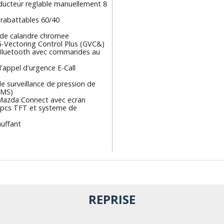
ducteur reglable manuellement 8
 rabattables 60/40
 de calandre chromee
-Vectoring Control Plus (GVC&)
Bluetooth avec commandes au
appel d'urgence E-Call
 surveillance de pression de
PMS)
azda Connect avec ecran
8pcs TFT et systeme de
n
auffant
REPRISE