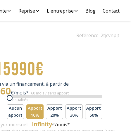
nte
Reprise
L'entreprise
Blog
Contact
Référence :
2tjcvnpjt
15990€
 via un financement, à partir de
360
€/mois*
60 mois / sans apport
Mensualités
Aucun
Apport
Apport
Apport
Apport
apport
10%
20%
30%
50%
Infinity
yer mensuel :
€/mois*