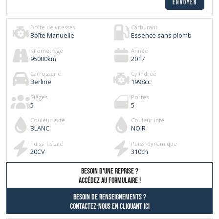
Boîte de vitesses
Carburant
Boîte Manuelle
Essence sans plomb
Kilométrage
Année
95000
km
2017
Carrosserie
Cylindrée
Berline
1998
cc
Sièges
Portes
5
5
Couleur exté
Couleur inté
BLANC
NOIR
Puiss. fiscale
Puiss. dynamique
20
CV
310
ch
besoin d'une reprise ?
AccÉdez au formulaire !
Besoin de renseignements ?
contactez-nous en cliquant ici