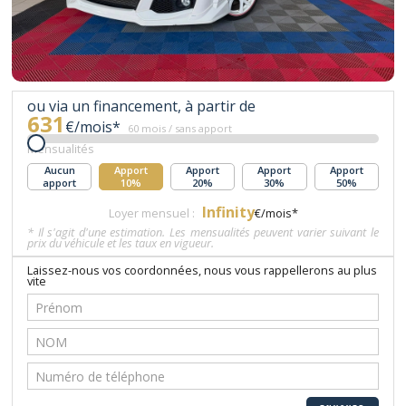
ou via un financement, à partir de
631
€/mois*
60 mois / sans apport
Mensualités
Aucun
Apport
Apport
Apport
Apport
apport
10%
20%
30%
50%
Infinity
Loyer mensuel :
€/mois*
* Il s'agit d'une estimation. Les mensualités peuvent varier suivant le
prix du véhicule et les taux en vigueur.
Laissez-nous vos coordonnées, nous vous rappellerons au plus
vite