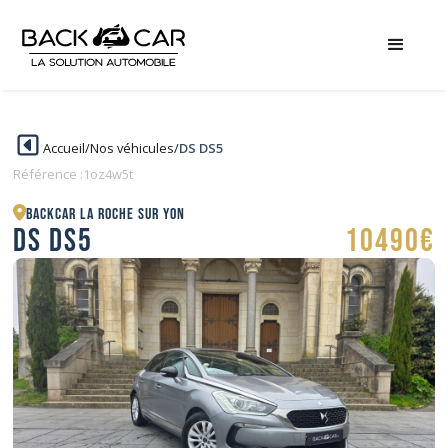
Accueil
/
Nos véhicules
/
DS DS5
Référence :
1oz4w5t
BACKCAR La Roche sur Yon
DS DS5
10490€