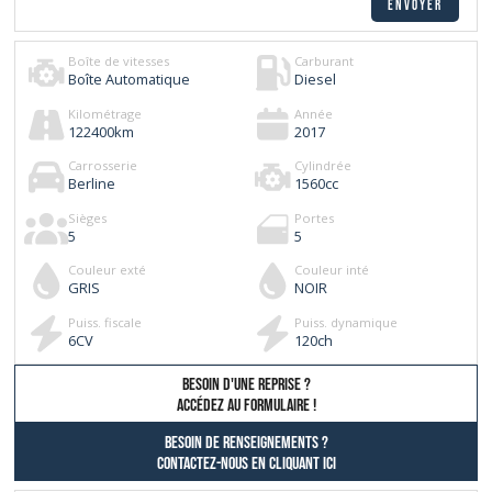
Boîte de vitesses
Carburant
Boîte Automatique
Diesel
Kilométrage
Année
122400
km
2017
Carrosserie
Cylindrée
Berline
1560
cc
Sièges
Portes
5
5
Couleur exté
Couleur inté
GRIS
NOIR
Puiss. fiscale
Puiss. dynamique
6
CV
120
ch
besoin d'une reprise ?
AccÉdez au formulaire !
Besoin de renseignements ?
contactez-nous en cliquant ici