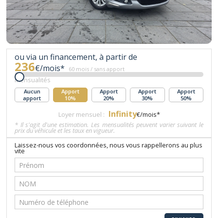
ou via un financement, à partir de
236
€/mois*
60 mois / sans apport
Mensualités
Aucun
Apport
Apport
Apport
Apport
apport
10%
20%
30%
50%
Infinity
Loyer mensuel :
€/mois*
* Il s'agit d'une estimation. Les mensualités peuvent varier suivant le
prix du véhicule et les taux en vigueur.
Laissez-nous vos coordonnées, nous vous rappellerons au plus
vite