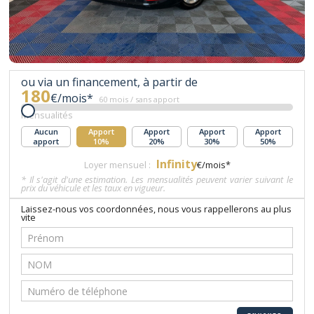
ou via un financement, à partir de
180
€/mois*
60 mois / sans apport
Mensualités
Aucun
Apport
Apport
Apport
Apport
apport
10%
20%
30%
50%
Infinity
Loyer mensuel :
€/mois*
* Il s'agit d'une estimation. Les mensualités peuvent varier suivant le
prix du véhicule et les taux en vigueur.
Laissez-nous vos coordonnées, nous vous rappellerons au plus
vite