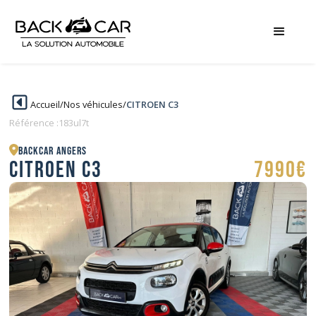
Accueil
/
Nos véhicules
/
CITROEN C3
Référence :
183ul7t
BACKCAR Angers
CITROEN C3
7990€