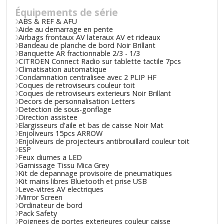
Équipements de série
ABS & REF & AFU
Aide au demarrage en pente
Airbags frontaux AV lateraux AV et rideaux
Bandeau de planche de bord Noir Brillant
Banquette AR fractionnable 2/3 - 1/3
CITROEN Connect Radio sur tablette tactile 7pcs
Climatisation automatique
Condamnation centralisee avec 2 PLIP HF
Coques de retroviseurs couleur toit
Coques de retroviseurs exterieurs Noir Brillant
Decors de personnalisation Letters
Detection de sous-gonflage
Direction assistee
Elargisseurs d'aile et bas de caisse Noir Mat
Enjoliveurs 15pcs ARROW
Enjoliveurs de projecteurs antibrouillard couleur toit
ESP
Feux diurnes a LED
Garnissage Tissu Mica Grey
Kit de depannage provisoire de pneumatiques
Kit mains libres Bluetooth et prise USB
Leve-vitres AV electriques
Mirror Screen
Ordinateur de bord
Pack Safety
Poignees de portes exterieures couleur caisse