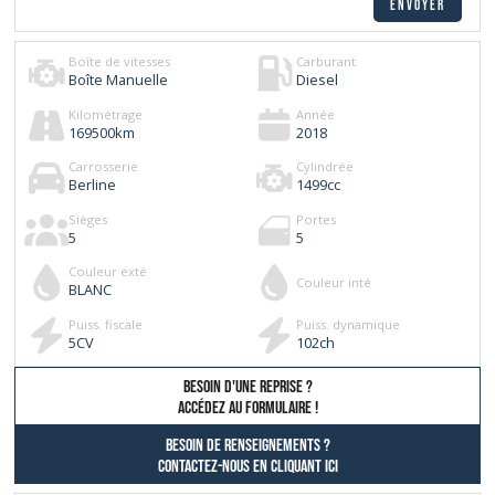
Boîte de vitesses
Carburant
Boîte Manuelle
Diesel
Kilométrage
Année
169500
km
2018
Carrosserie
Cylindrée
Berline
1499
cc
Sièges
Portes
5
5
Couleur exté
Couleur inté
BLANC
Puiss. fiscale
Puiss. dynamique
5
CV
102
ch
besoin d'une reprise ?
AccÉdez au formulaire !
Besoin de renseignements ?
contactez-nous en cliquant ici