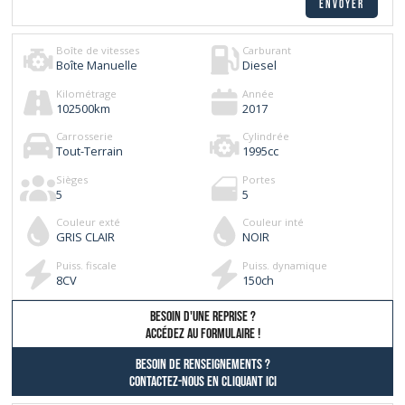
Boîte de vitesses
Carburant
Boîte Manuelle
Diesel
Kilométrage
Année
102500
km
2017
Carrosserie
Cylindrée
Tout-Terrain
1995
cc
Sièges
Portes
5
5
Couleur exté
Couleur inté
GRIS CLAIR
NOIR
Puiss. fiscale
Puiss. dynamique
8
CV
150
ch
besoin d'une reprise ?
AccÉdez au formulaire !
Besoin de renseignements ?
contactez-nous en cliquant ici