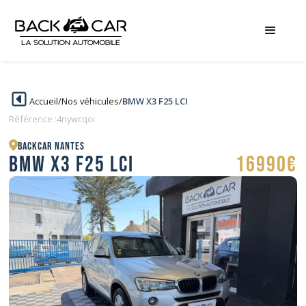
Accueil
/
Nos véhicules
/
BMW X3 F25 LCI
Référence :
4nywcqoi
BACKCAR Nantes
BMW X3 F25 LCI
16990€