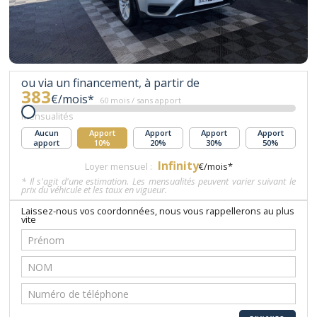
ou via un financement, à partir de
383
€/mois*
60 mois / sans apport
Mensualités
Aucun
Apport
Apport
Apport
Apport
apport
10%
20%
30%
50%
Infinity
Loyer mensuel :
€/mois*
* Il s'agit d'une estimation. Les mensualités peuvent varier suivant le
prix du véhicule et les taux en vigueur.
Laissez-nous vos coordonnées, nous vous rappellerons au plus
vite