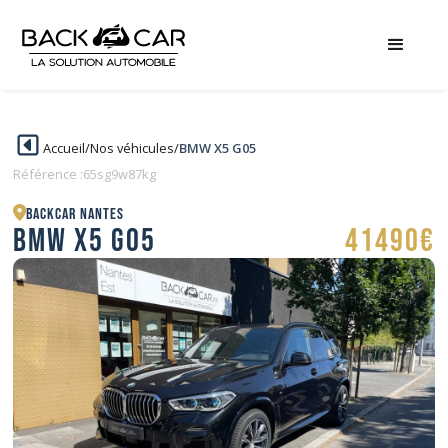
Accueil
/
Nos véhicules
/
BMW X5 G05
Référence :
65sg9w87kg
BACKCAR Nantes
BMW X5 G05
41490€