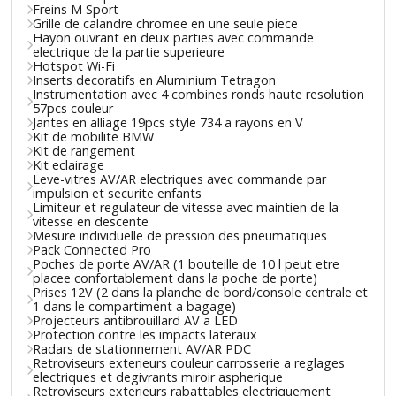
Freins M Sport
Grille de calandre chromee en une seule piece
Hayon ouvrant en deux parties avec commande
electrique de la partie superieure
Hotspot Wi-Fi
Inserts decoratifs en Aluminium Tetragon
Instrumentation avec 4 combines ronds haute resolution
57pcs couleur
Jantes en alliage 19pcs style 734 a rayons en V
Kit de mobilite BMW
Kit de rangement
Kit eclairage
Leve-vitres AV/AR electriques avec commande par
impulsion et securite enfants
Limiteur et regulateur de vitesse avec maintien de la
vitesse en descente
Mesure individuelle de pression des pneumatiques
Pack Connected Pro
Poches de porte AV/AR (1 bouteille de 10 l peut etre
placee confortablement dans la poche de porte)
Prises 12V (2 dans la planche de bord/console centrale et
1 dans le compartiment a bagage)
Projecteurs antibrouillard AV a LED
Protection contre les impacts lateraux
Radars de stationnement AV/AR PDC
Retroviseurs exterieurs couleur carrosserie a reglages
electriques et degivrants miroir aspherique
Retroviseurs exterieurs rabattables electriquement