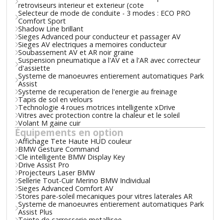
retroviseurs interieur et exterieur (cote
Selecteur de mode de conduite - 3 modes : ECO PRO
Comfort Sport
Shadow Line brillant
Sieges Advanced pour conducteur et passager AV
Sieges AV electriques a memoires conducteur
Soubassement AV et AR noir graine
Suspension pneumatique a l'AV et a l'AR avec correcteur
d'assiette
Systeme de manoeuvres entierement automatiques Park
Assist
Systeme de recuperation de l'energie au freinage
Tapis de sol en velours
Technologie 4 roues motrices intelligente xDrive
Vitres avec protection contre la chaleur et le soleil
Volant M gaine cuir
Équipements en option
Affichage Tete Haute HUD couleur
BMW Gesture Command
Cle intelligente BMW Display Key
Drive Assist Pro
Projecteurs Laser BMW
Sellerie Tout-Cuir Merino BMW Individual
Sieges Advanced Comfort AV
Stores pare-soleil mecaniques pour vitres laterales AR
Systeme de manoeuvres entierement automatiques Park
Assist Plus
Teinte de carrosserie metallisee