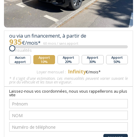
ou via un financement, à partir de
935
€/mois*
60 mois / sans apport
Mensualités
Aucun
Apport
Apport
Apport
Apport
apport
10%
20%
30%
50%
Infinity
Loyer mensuel :
€/mois*
* Il s'agit d'une estimation. Les mensualités peuvent varier suivant le
prix du véhicule et les taux en vigueur.
Laissez-nous vos coordonnées, nous vous rappellerons au plus
vite