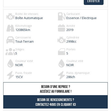
Boîte de vitesses
Carburant
Boîte Automatique
Essence / Electrique
Kilométrage
Année
120865
km
2019
Carrosserie
Cylindrée
Tout-Terrain
2998
cc
Sièges
Portes
5
5
Couleur exté
Couleur inté
NOIR
NOIR
Puiss. fiscale
Puiss. dynamique
15
CV
286
ch
besoin d'une reprise ?
AccÉdez au formulaire !
Besoin de renseignements ?
contactez-nous en cliquant ici