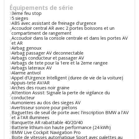
Équipements de série
3eme feu stop
5 sieges
ABS avec assistant de freinage d'urgence
Accoudoir central AR avec 2 portes boissons et un
compartiment de rangement
Accoudoir dans la console centrale et dans les portes AV
et AR
Airbag genoux
Airbag passager AV deconnectable
Airbags conducteur et passager AV
Airbags de tete pour la 1ere et la 2eme rangee
Airbags lateraux AV
Alarme antivol
Appel d'Urgence Intelligent (duree de vie de la voiture)
Appuis-tete AV/AR
Arches des roues noir graine
Attention Assist: Signale la perte de vigilance du
conducteur
Aumonieres au dos des sieges AV
Avertisseur sonore pour pietons
Baguettes de seuil de porte avec l'inscription BMW a l'AV
et a l'AR illuminees
Banquette AR rabattable 40/20/40
Batterie lithium-ion haute performance (24 kWh)
BMW Live Cockpit Navigation Pro
Boite de vitesses automatique Sport avec palettes au