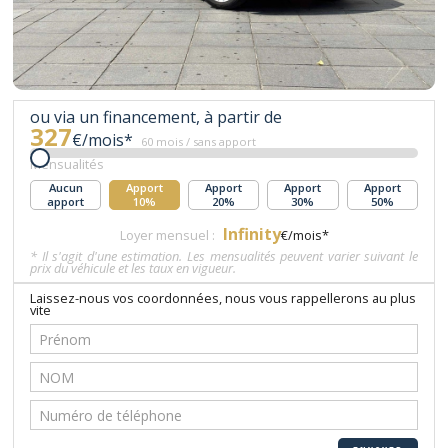
ou via un financement, à partir de
327
€/mois*
60 mois / sans apport
Mensualités
Aucun
Apport
Apport
Apport
Apport
apport
10%
20%
30%
50%
Infinity
Loyer mensuel :
€/mois*
* Il s'agit d'une estimation. Les mensualités peuvent varier suivant le
prix du véhicule et les taux en vigueur.
Laissez-nous vos coordonnées, nous vous rappellerons au plus
vite