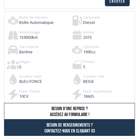
Boîte de vitesses
Carburant
Boîte Automatique
Diesel
Kilométrage
Année
159000
km
2015
Carrosserie
Cylindrée
Berline
1995
cc
Sièges
Portes
5
5
Couleur exté
Couleur inté
BLEU FONCE
BEIGE
Puiss. fiscale
Puiss. dynamique
10
CV
184
ch
besoin d'une reprise ?
AccÉdez au formulaire !
Besoin de renseignements ?
contactez-nous en cliquant ici