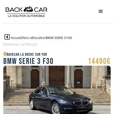
Accueil
/
Nos véhicules
/
BMW SERIE 3 F30
Référence :
ra79fexed
BACKCAR La Roche sur Yon
BMW SERIE 3 F30
14490€