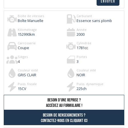
Boîte de vitesses
Carburant
Boîte Manuelle
Essence sans plomb
Kilométrage
Année
152990
km
2000
Carrosserie
Cylindrée
Coupe
1781
cc
Sièges
Portes
4
3
Couleur exté
Couleur inté
GRIS CLAIR
NOIR
Puiss. fiscale
Puiss. dynamique
15
CV
225
ch
besoin d'une reprise ?
AccÉdez au formulaire !
Besoin de renseignements ?
contactez-nous en cliquant ici