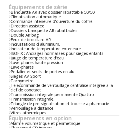
Équipements de série
Banquette AR avec dossier rabattable 50/50
Climatisation automatique
Commande interieure d'ouverture du coffre.
Direction assistee
Dossiers banquette AR rabattables
Double Air bag
Feux de brouillard AR
Incrustations d aluminium.
Indicateur de temperature exterieure
ISOFIX : Ancrages normalises pour sieges enfants
Jauge de temperature d'eau.
Lave-phares haute pression
Lave-phares.
Pedalier et seuils de portes en alu
Sieges AV Sport
Tachymetre
Telecommande de verrouillage centralise integree a la
clef de conctact
Transmission integrale permanente Quattro
Transmission integrale.
Triangle de pre-signalisation et trousse a pharmacie
Verrouillage a distance
Vitres athermiques
Équipements en option
Alarme volumetrique et perimetrique
Chargeur 6 CD integre