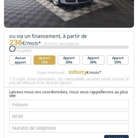
ou via un financement, à partir de
236
€/mois*
60 mois / sans apport
Mensualités
Aucun
Apport
Apport
Apport
Apport
apport
10%
20%
30%
50%
Infinity
Loyer mensuel :
€/mois*
* Il s'agit d'une estimation. Les mensualités peuvent varier suivant le
prix du véhicule et les taux en vigueur.
Laissez-nous vos coordonnées, nous vous rappellerons au plus
vite