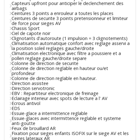
Capteurs upfront pour anticiper le declenchement des
airbags
Ceintures 3 points a enrouleur a toutes les places
Ceintures de securite 3 points pretensionneur et limiteur
de force pour sieges AV
Chassis Sport
Ciel de capote noir
Clignotants d'autoroute (1 impulsion = 3 clignotements)
Climatisation automatique confort avec reglage asservi a
la position soleil reglages gauche/droite
Climatisation electronique avec filtre a poussiere et a
pollen reglage gauche/droite separe
Colonne de direction de securite
Colonne de direction reglable en hauteur ou/et
profondeur
Colonne de direction reglable en hauteur.
Direction assistee
Direction servotronic
EBV : Repartiteur electronique de freinage
Eclairage interieur avec spots de lecture a l' AV
Ecrous antivol
EDS
Essuie-glace a intermittence reglable
Essuie-glaces avec intermittence reglable et systeme
anti-goutte
Feux de brouillard AR
Fixation pour sieges enfants ISOFIX sur le siege AV et les
sieges lateraux AR