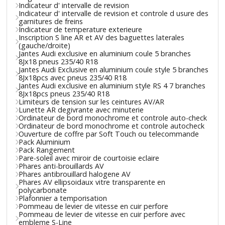
Indicateur d' intervalle de revision
Indicateur d' intervalle de revision et controle d usure des
garnitures de freins
Indicateur de temperature exterieure
Inscription S line AR et AV des baguettes laterales
(gauche/droite)
Jantes Audi exclusive en aluminium coule 5 branches
8Jx18 pneus 235/40 R18
Jantes Audi Exclusive en aluminium coule style 5 branches
8Jx18pcs avec pneus 235/40 R18
Jantes Audi exclusive en aluminium style RS 4 7 branches
8Jx18pcs pneus 235/40 R18
Limiteurs de tension sur les ceintures AV/AR
Lunette AR degivrante avec minuterie
Ordinateur de bord monochrome et controle auto-check
Ordinateur de bord monochrome et controle autocheck
Ouverture de coffre par Soft Touch ou telecommande
Pack Aluminium
Pack Rangement
Pare-soleil avec miroir de courtoisie eclaire
Phares anti-brouillards AV
Phares antibrouillard halogene AV
Phares AV ellipsoidaux vitre transparente en
polycarbonate
Plafonnier a temporisation
Pommeau de levier de vitesse en cuir perfore
Pommeau de levier de vitesse en cuir perfore avec
embleme S-Line