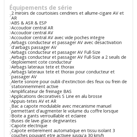
Équipements de série
2 miroirs de courtoisies cendriers et allume-cigare AV et
AR
ABS & ASR & ESP
Accoudoir central AR
Accoudoir central AV
Accoudoir central AV avec vide poches integre
Airbags conducteur et passager AV avec desactivation
d'airbags passager AV
Airbags conducteur et passager AV Full-Size
Airbags conducteur et passager AV Full-Size a 2 seuils de
deploiement cote conducteur
Airbags lateraux tete et thorax
Airbags lateraux tete et thorax pour conducteur et
passager AV
Alerte sonore pour oubli d'extinction des feux ou frein de
stationnemment active
Amplificateur de freinage BAS
Applications decoratives S Line en alu brosse
Appuis-tetes AV et AR
Bac a capote modulable avec mecanisme manuel
permettant d'augmenter le volume du coffre lorsque
Boite a gants verrouillable et eclairee
Buses de lave-glace degivrantes
Capote electrique
Capote entierement automatique en tissu isolant 3
couches pouvant etre activee jusqu'a 30 km/h