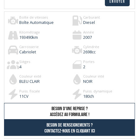
Boîte de vitesses
Carburant
Boîte Automatique
Diesel
Kilométrage
Année
193490
km
2007
Carrosserie
Cylindrée
Cabriolet
2698
cc
Sièges
Portes
4
2
Couleur exté
Couleur inté
BLEU CLAIR
NOIR
Puiss. fiscale
Puiss. dynamique
11
CV
180
ch
besoin d'une reprise ?
AccÉdez au formulaire !
Besoin de renseignements ?
contactez-nous en cliquant ici