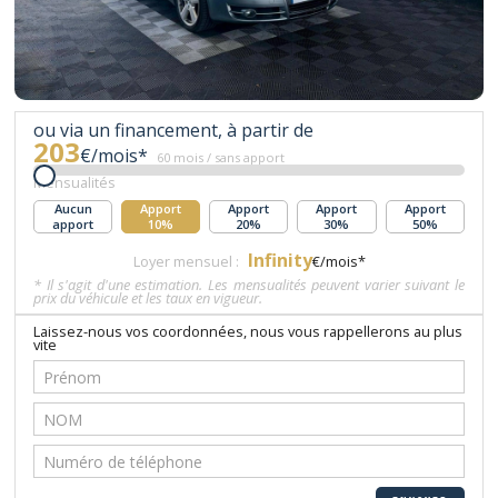
ou via un financement, à partir de
203
€/mois*
60 mois / sans apport
Mensualités
Aucun
Apport
Apport
Apport
Apport
apport
10%
20%
30%
50%
Infinity
Loyer mensuel :
€/mois*
* Il s'agit d'une estimation. Les mensualités peuvent varier suivant le
prix du véhicule et les taux en vigueur.
Laissez-nous vos coordonnées, nous vous rappellerons au plus
vite