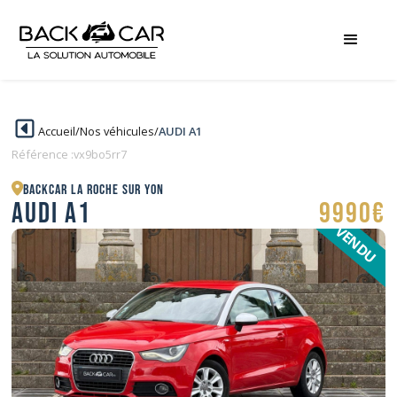
Accueil
/
Nos véhicules
/
AUDI A1
Référence :
vx9bo5rr7
BACKCAR La Roche sur Yon
AUDI A1
9990€
VENDU