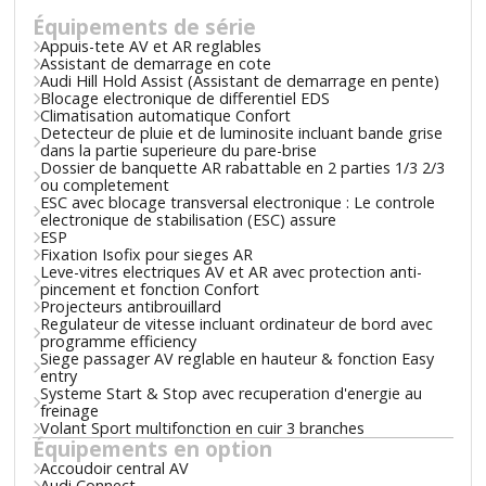
Équipements de série
Appuis-tete AV et AR reglables
Assistant de demarrage en cote
Audi Hill Hold Assist (Assistant de demarrage en pente)
Blocage electronique de differentiel EDS
Climatisation automatique Confort
Detecteur de pluie et de luminosite incluant bande grise
dans la partie superieure du pare-brise
Dossier de banquette AR rabattable en 2 parties 1/3 2/3
ou completement
ESC avec blocage transversal electronique : Le controle
electronique de stabilisation (ESC) assure
ESP
Fixation Isofix pour sieges AR
Leve-vitres electriques AV et AR avec protection anti-
pincement et fonction Confort
Projecteurs antibrouillard
Regulateur de vitesse incluant ordinateur de bord avec
programme efficiency
Siege passager AV reglable en hauteur & fonction Easy
entry
Systeme Start & Stop avec recuperation d'energie au
freinage
Volant Sport multifonction en cuir 3 branches
Équipements en option
Accoudoir central AV
Audi Connect