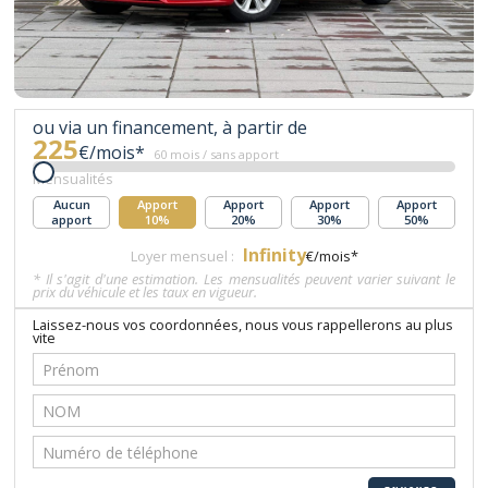
ou via un financement, à partir de
225
€/mois*
60 mois / sans apport
Mensualités
Aucun
Apport
Apport
Apport
Apport
apport
10%
20%
30%
50%
Infinity
Loyer mensuel :
€/mois*
* Il s'agit d'une estimation. Les mensualités peuvent varier suivant le
prix du véhicule et les taux en vigueur.
Laissez-nous vos coordonnées, nous vous rappellerons au plus
vite