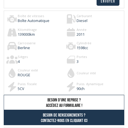
Boîte de vitesses
Carburant
Boîte Automatique
Diesel
Kilométrage
Année
139000
km
2011
Carrosserie
Cylindrée
Berline
1598
cc
Sièges
Portes
4
3
Couleur exté
Couleur inté
ROUGE
Puiss. fiscale
Puiss. dynamique
5
CV
90
ch
besoin d'une reprise ?
AccÉdez au formulaire !
Besoin de renseignements ?
contactez-nous en cliquant ici