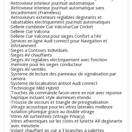
Retroviseur interieur jour/nuit automatique
Retroviseur interieur jour/nuit automatique sans
encadrement (Frameless)
Retroviseurs exterieurs reglables degivrants et
rabattables electriquement jour/nuit automatiques
Sellerie combinee Cuir Valcona/Cuir Cricket
Sellerie Cuir Valcona
Sellerie Cuir Valcona pour sieges Confort a l'AV
Services en ligne Audi connect pour Navigation et
Infotainment
Sieges a Contours Individuels
Sieges AV chauffants
Sieges AV reglables electriquement avec fonction
memoire pour les sieges conducteur
Sieges AV ventiles
Systeme de lecture des panneaux de signalisation par
camera
Systeme de localisation antivol Audi connect
Technologie Mild Hybrid
Touches de commande facon verre en noir avec reponse
haptique incluant style aluminium etendu
Trousse de secours et triangle de presignalisation
Vitrage acoustique pour les vitres laterales meilleure
isolation phonique grace au double vitrage
Vitres AR surteintees (Vitrage Privacy)
Vitres athermiques sur les cotes et lunette AR degivrante
avec minuterie
Volant chauffant en cuir a 3 branches a palettes