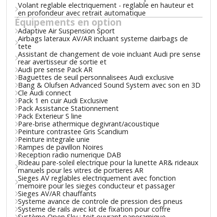
Volant reglable electriquement - reglable en hauteur et
en profondeur avec retrait automatique
Équipements en option
Adaptive Air Suspension Sport
Airbags lateraux AV/AR incluant systeme dairbags de
tete
Assistant de changement de voie incluant Audi pre sense
rear avertisseur de sortie et
Audi pre sense Pack AR
Baguettes de seuil personnalisees Audi exclusive
Bang & Olufsen Advanced Sound System avec son en 3D
Cle Audi connect
Pack 1 en cuir Audi Exclusive
Pack Assistance Stationnement
Pack Exterieur S line
Pare-brise athermique degivrant/acoustique
Peinture contrastee Gris Scandium
Peinture integrale unie
Rampes de pavillon Noires
Reception radio numerique DAB
Rideau pare-soleil electrique pour la lunette AR& rideaux
manuels pour les vitres de portieres AR
Sieges AV reglables electriquement avec fonction
memoire pour les sieges conducteur et passager
Sieges AV/AR chauffants
Systeme avance de controle de pression des pneus
Systeme de rails avec kit de fixation pour coffre
Système Open Sky : toit ouvrant panoramique