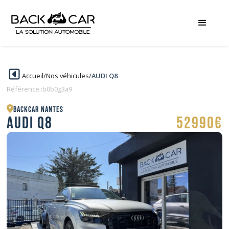
Accueil
/
Nos véhicules
/
AUDI Q8
Référence :
b0b0g3a9
BACKCAR Nantes
AUDI Q8
52990€