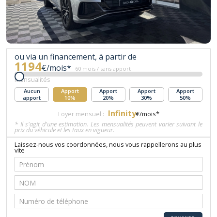
ou via un financement, à partir de
1194
€/mois*
60 mois / sans apport
Mensualités
Aucun
Apport
Apport
Apport
Apport
apport
10%
20%
30%
50%
Infinity
Loyer mensuel :
€/mois*
* Il s'agit d'une estimation. Les mensualités peuvent varier suivant le
prix du véhicule et les taux en vigueur.
Laissez-nous vos coordonnées, nous vous rappellerons au plus
vite