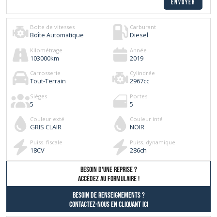
Boîte de vitesses
Carburant
Boîte Automatique
Diesel
Kilométrage
Année
103000
km
2019
Carrosserie
Cylindrée
Tout-Terrain
2967
cc
Sièges
Portes
5
5
Couleur exté
Couleur inté
GRIS CLAIR
NOIR
Puiss. fiscale
Puiss. dynamique
18
CV
286
ch
besoin d'une reprise ?
AccÉdez au formulaire !
Besoin de renseignements ?
contactez-nous en cliquant ici