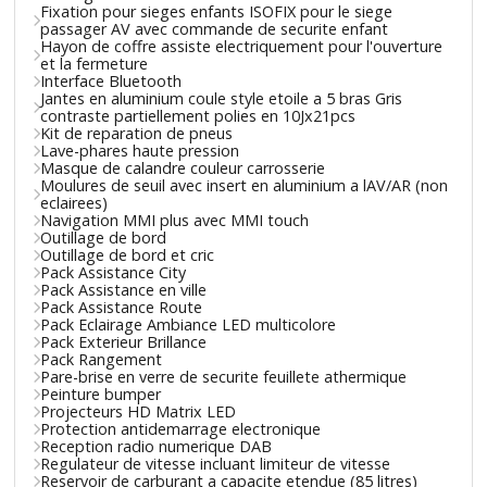
Fixation pour sieges enfants ISOFIX pour le siege
passager AV avec commande de securite enfant
Hayon de coffre assiste electriquement pour l'ouverture
et la fermeture
Interface Bluetooth
Jantes en aluminium coule style etoile a 5 bras Gris
contraste partiellement polies en 10Jx21pcs
Kit de reparation de pneus
Lave-phares haute pression
Masque de calandre couleur carrosserie
Moulures de seuil avec insert en aluminium a lAV/AR (non
eclairees)
Navigation MMI plus avec MMI touch
Outillage de bord
Outillage de bord et cric
Pack Assistance City
Pack Assistance en ville
Pack Assistance Route
Pack Eclairage Ambiance LED multicolore
Pack Exterieur Brillance
Pack Rangement
Pare-brise en verre de securite feuillete athermique
Peinture bumper
Projecteurs HD Matrix LED
Protection antidemarrage electronique
Reception radio numerique DAB
Regulateur de vitesse incluant limiteur de vitesse
Reservoir de carburant a capacite etendue (85 litres)