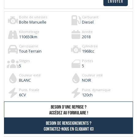
Boîte de vitesses
Carburant
Boîte Manuelle
Diesel
Kilométrage
Année
110650
km
2018
Carrosserie
Cylindrée
Tout-Terrain
1968
cc
Sièges
Portes
5
5
Couleur exté
Couleur inté
BLANC
NOIR
Puiss. fiscale
Puiss. dynamique
6
CV
120
ch
besoin d'une reprise ?
AccÉdez au formulaire !
Besoin de renseignements ?
contactez-nous en cliquant ici