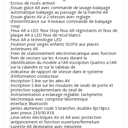
Ecrous de roues antivol
Essuie-glace AR avec commande de lavage-balayage
automatique balayage au passage de la marche AR
Essuie-glaces AV a 2 vitesses avec reglage
d'intermittance sur 4 niveaux commande de balayage
coup
Feux AR a LED: feux Stop feux AR clignotants et feux de
plaque AR a LED feux de recul blancs
Feux AR a technologie LED
Fixation pour sieges enfants ISOFIX aux places
exterieures AR
Frein de stationnement electromecanique avec fonction
frein de secours sur les 4 roues durant la
Identification du modele a l'AR inscription Quattro a l'AR
sur la calandre et sur le tableau de
Indicateur de rapport de vitesse dans le systeme
d'information conducteur
Inscription S line sur les ailes AV
Inscription S line sur les moulures de seuils de porte et
protection supplementaire du seuil de
Instrumentation a eclairage reglable: tachymetre
electronique avec compteur kilometrique
Interface Bluetooth
Jantes aluminium coule 5 branches doubles 8Jx18pcs
avec pneus 235/50 R18
Leve-vitres electriques AV et AR avec protection
antipincement et fonction ouverture/fermeture
Lunette AR degivrante avec minuterie