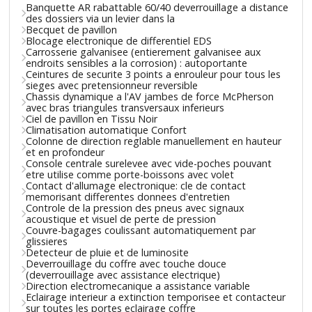
Banquette AR rabattable 60/40 deverrouillage a distance
des dossiers via un levier dans la
Becquet de pavillon
Blocage electronique de differentiel EDS
Carrosserie galvanisee (entierement galvanisee aux
endroits sensibles a la corrosion) : autoportante
Ceintures de securite 3 points a enrouleur pour tous les
sieges avec pretensionneur reversible
Chassis dynamique a l'AV jambes de force McPherson
avec bras triangules transversaux inferieurs
Ciel de pavillon en Tissu Noir
Climatisation automatique Confort
Colonne de direction reglable manuellement en hauteur
et en profondeur
Console centrale surelevee avec vide-poches pouvant
etre utilise comme porte-boissons avec volet
Contact d'allumage electronique: cle de contact
memorisant differentes donnees d'entretien
Controle de la pression des pneus avec signaux
acoustique et visuel de perte de pression
Couvre-bagages coulissant automatiquement par
glissieres
Detecteur de pluie et de luminosite
Deverrouillage du coffre avec touche douce
(deverrouillage avec assistance electrique)
Direction electromecanique a assistance variable
Eclairage interieur a extinction temporisee et contacteur
sur toutes les portes eclairage coffre