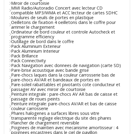
Miroir de courtoisie
MMI Radio/Autoradio Concert avec lecteur CD
compatible MP3/WMA et ACC lecteur de cartes SDHC
Moulures de seuils de portes en plastique
Oeilletons de fixation 4 oeilletons dans le coffre pour
arrimer le chargement
Ordinateur de bord couleur et controle Autocheck et
programme efficiency
Outillage de bord dans le coffre
Pack Aluminium Exterieur
Pack Aluminium Interieur
Pack Brillance
Pack Connectivity
Pack Navigation avec donnees de navigation (carte SD)
Pare-brise acoustique avec bande grise
Pare-chocs laques dans la couleur carrosserie bas de
pare-chocs AV/AR et bandeaux de portes en
Pare-soleil rabattables et pivotants cote conducteur et
passager AV avec miroir de courtoisie
Peinture integrale : pare-chocs AV AR bas de caisse et
passage de roues peints
Peinture integrale: pare-chocs AV/AR et bas de caisse
couleur carrosserie
Phares halogenes a surfaces libres sous vitre
transparente reglage electrique du site des phares
Plancher de chargement reversible
Poignees de maintien avec mecanisme amortisseur : 4
poignees encastrees dans le ciel de pavillon