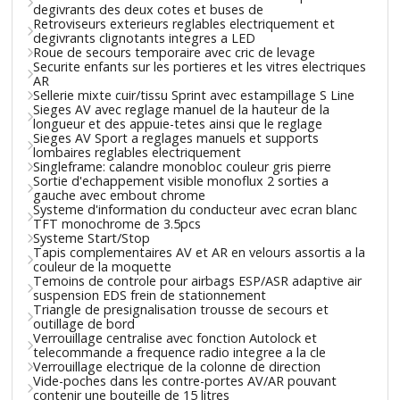
degivrants des deux cotes et buses de
Retroviseurs exterieurs reglables electriquement et
degivrants clignotants integres a LED
Roue de secours temporaire avec cric de levage
Securite enfants sur les portieres et les vitres electriques
AR
Sellerie mixte cuir/tissu Sprint avec estampillage S Line
Sieges AV avec reglage manuel de la hauteur de la
longueur et des appuie-tetes ainsi que le reglage
Sieges AV Sport a reglages manuels et supports
lombaires reglables electriquement
Singleframe: calandre monobloc couleur gris pierre
Sortie d'echappement visible monoflux 2 sorties a
gauche avec embout chrome
Systeme d'information du conducteur avec ecran blanc
TFT monochrome de 3.5pcs
Systeme Start/Stop
Tapis complementaires AV et AR en velours assortis a la
couleur de la moquette
Temoins de controle pour airbags ESP/ASR adaptive air
suspension EDS frein de stationnement
Triangle de presignalisation trousse de secours et
outillage de bord
Verrouillage centralise avec fonction Autolock et
telecommande a frequence radio integree a la cle
Verrouillage electrique de la colonne de direction
Vide-poches dans les contre-portes AV/AR pouvant
contenir une bouteille de 15 litres