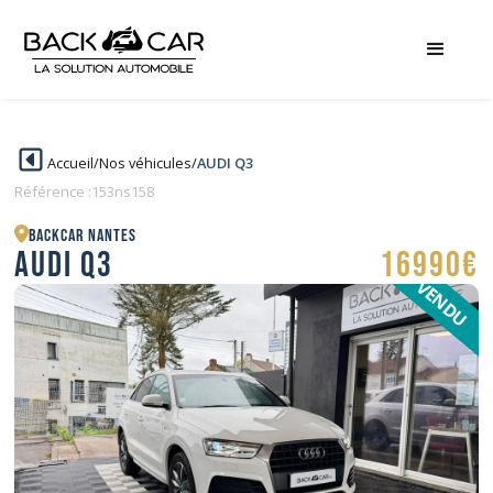
Accueil
/
Nos véhicules
/
AUDI Q3
Référence :
153ns158
BACKCAR Nantes
AUDI Q3
16990€
VENDU