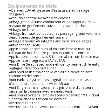
Équipements de série
ABS avec EBV et systeme d'assistance au freinage
d'urgence
Accoudoir central AV avec vide-poches
Airbag grand volume conducteur et passager AV deux
niveaux de gonflement suivant la gravite du choc
Airbags de tete
Airbags frontaux conducteur et passager grand volume a
deux niveaux de gonflement suivant
Airbags lateraux AV integres aux dossiers de sieges
Anti-patinage (ASR)
Applications decoratives Aluminium brosse mat sur
tableau de bord contre-portes et console centrale
Applications decoratives S Line en aluminium brosse mat
Appuie-tete integraux a l'AV et l'AR
Audi Drive Select avec mode efficiency permet differents
reglages (direction moteur et
Audi hold assist: maintien le vehicule a l'arret en cote
comme en descente
Audi Parking System Plus : signal acoustique et visuel
d'aide au stationnement AV et AR par
Audi Singleframe encadrement gris pierre d'une seule
piece sur la calandre avec anneaux Audi
Audi Sound System : amplificateurs 6 canaux 10 HP dont
1 central dans le tableau de bord et
Avertisseurs 2 tons
Avertisseurs 2 tons avec commande au centre du volant