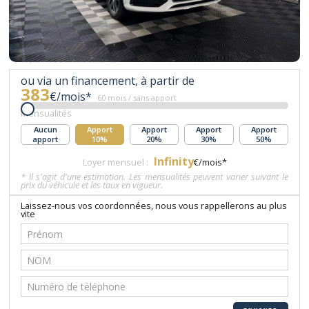
ou via un financement, à partir de
383
€/mois*
60 mois / sans apport
Mensualités
Aucun
Apport
Apport
Apport
Apport
apport
10%
20%
30%
50%
Infinity
Loyer mensuel :
€/mois*
* Il s'agit d'une estimation. Les mensualités peuvent varier suivant le
prix du véhicule et les taux en vigueur.
Laissez-nous vos coordonnées, nous vous rappellerons au plus
vite