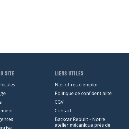
U SITE
LIENS UTILES
hicules
Nos offres d'emploi
age
Politique de confidentialité
e
CGV
cement
Contact
gences
Backcar Rebuilt - Notre
atelier mécanique près de
eprise