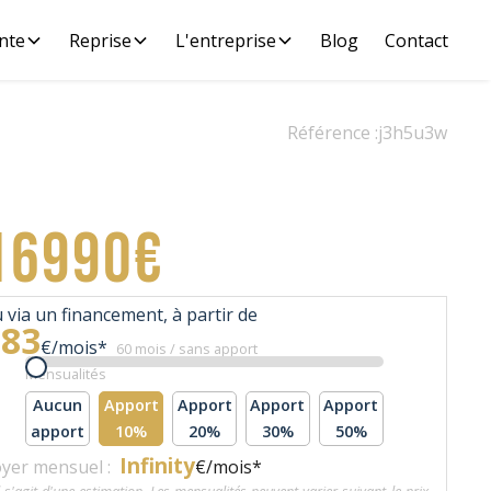
nte
Reprise
L'entreprise
Blog
Contact
Référence :
j3h5u3w
16990€
 via un financement, à partir de
383
€/mois*
60 mois / sans apport
Mensualités
Aucun
Apport
Apport
Apport
Apport
apport
10%
20%
30%
50%
Infinity
yer mensuel :
€/mois*