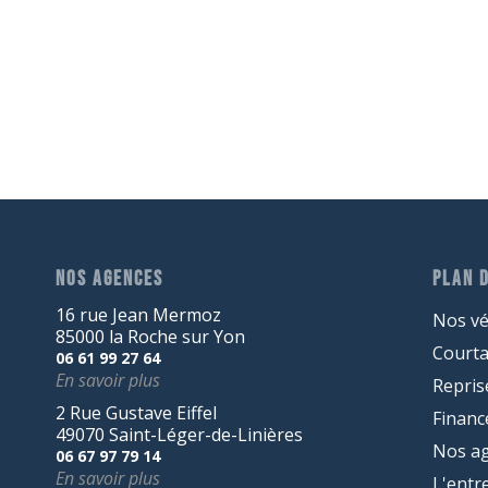
NOS AGENCES
PLAN D
16 rue Jean Mermoz
Nos vé
85000 la Roche sur Yon
Court
06 61 99 27 64
En savoir plus
Repris
2 Rue Gustave Eiffel
Finan
49070 Saint-Léger-de-Linières
Nos a
06 67 97 79 14
En savoir plus
L'entr