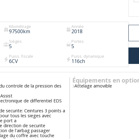
Kilométrage
Année
97500
km
2018
Sièges
Portes
5
5
Puiss. fiscale
Puiss. dynamique
6
CV
116
ch
Équipements en optio
du controle de la pression des
Attelage amovible
Assist
ectronique de differentiel EDS
de securite: Ceintures 3 points a
pour tous les sieges avec
e port a
 direction de securite
ion de l'airbag passager
lage du coffre avec touche