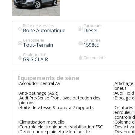
Boîte de vitesses
Carburant
Boîte Automatique
Diesel
Carrosserie
Cylindrée
Tout-Terrain
1598
cc
Couleur exté
Couleur inté
GRIS CLAIR
Équipements de série
Accoudoir central AV
Affichage 
pneus
Anti-patinage (ASR)
Audi Hold 
Audi Pre-Sense Front avec detection des
Blocage el
pietons
Boite de vitesse S tronic a 7 rapports
Ceintures 
enrouleur 
controle d
Climatisation manuelle
Colonne de
Controle electronique de stabilisation ESC
Desactivat
Detecteur de pluie et de luminosite
Deverrouil