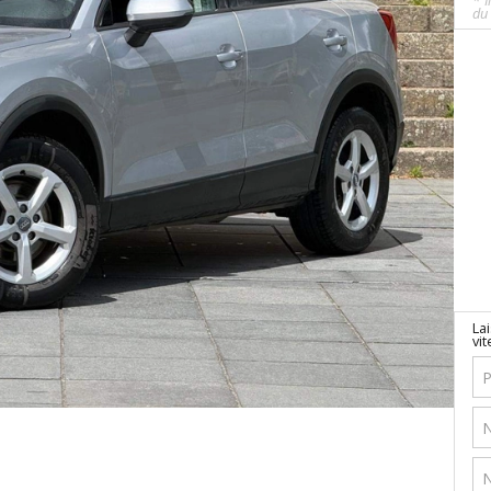
* I
du 
La
vit