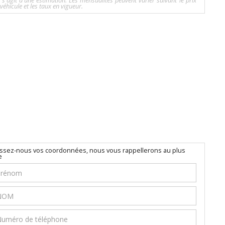
l s'agit d'une estimation. Les mensualités peuvent varier suivant le prix
véhicule et les taux en vigueur.
issez-nous vos coordonnées, nous vous rappellerons au plus
e