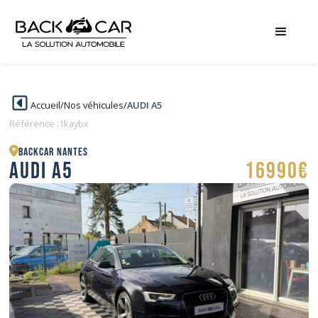
Accueil
/
Nos véhicules
/
AUDI A5
Référence :
1kaybx
BACKCAR Nantes
AUDI A5
16990€