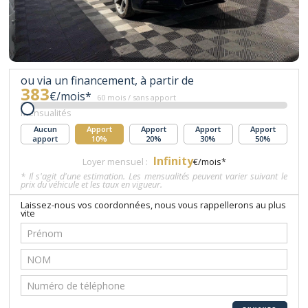
ou via un financement, à partir de
383
€/mois*
60 mois / sans apport
Mensualités
Aucun
Apport
Apport
Apport
Apport
apport
10%
20%
30%
50%
Infinity
Loyer mensuel :
€/mois*
* Il s'agit d'une estimation. Les mensualités peuvent varier suivant le
prix du véhicule et les taux en vigueur.
Laissez-nous vos coordonnées, nous vous rappellerons au plus
vite