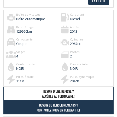
Boîte de vitesses
Carburant
Boîte Automatique
Diesel
Kilométrage
Année
129990
km
2013
Carrosserie
Cylindrée
Coupe
2967
cc
Sièges
Portes
4
2
Couleur exté
Couleur inté
NOIR
NOIR
Puiss. fiscale
Puiss. dynamique
11
CV
204
ch
besoin d'une reprise ?
AccÉdez au formulaire !
Besoin de renseignements ?
contactez-nous en cliquant ici