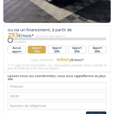
ou via un financement, à partir de
293
€/mois*
60 mois / sans apport
Mensualités
Aucun
Apport
Apport
Apport
Apport
apport
10%
20%
30%
50%
Infinity
Loyer mensuel :
€/mois*
* Il s'agit d'une estimation. Les mensualités peuvent varier suivant le
prix du véhicule et les taux en vigueur.
Laissez-nous vos coordonnées, nous vous rappellerons au plus
vite