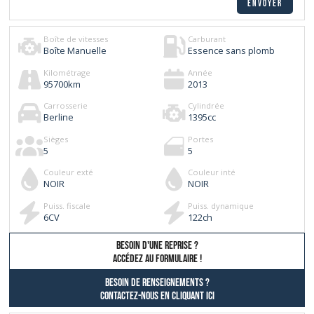
Boîte de vitesses
Carburant
Boîte Manuelle
Essence sans plomb
Kilométrage
Année
95700
km
2013
Carrosserie
Cylindrée
Berline
1395
cc
Sièges
Portes
5
5
Couleur exté
Couleur inté
NOIR
NOIR
Puiss. fiscale
Puiss. dynamique
6
CV
122
ch
besoin d'une reprise ?
AccÉdez au formulaire !
Besoin de renseignements ?
contactez-nous en cliquant ici