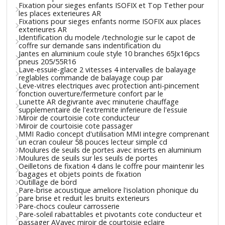
Fixation pour sieges enfants ISOFIX et Top Tether pour
les places exterieures AR
Fixations pour sieges enfants norme ISOFIX aux places
exterieures AR
Identification du modele /technologie sur le capot de
coffre sur demande sans indentification du
Jantes en aluminium coule style 10 branches 65Jx16pcs
pneus 205/55R16
Lave-essuie-glace 2 vitesses 4 intervalles de balayage
reglables commande de balayage coup par
Leve-vitres electriques avec protection anti-pincement
fonction ouverture/fermeture confort par le
Lunette AR degivrante avec minuterie chauffage
supplementaire de l'extremite inferieure de l'essuie
Miroir de courtoisie cote conducteur
Miroir de courtoisie cote passager
MMI Radio concept d'utilisation MMI integre comprenant
un ecran couleur 58 pouces lecteur simple cd
Moulures de seuils de portes avec inserts en aluminium
Moulures de seuils sur les seuils de portes
Oeilletons de fixation 4 dans le coffre pour maintenir les
bagages et objets points de fixation
Outillage de bord
Pare-brise acoustique ameliore l'isolation phonique du
pare brise et reduit les bruits exterieurs
Pare-chocs couleur carrosserie
Pare-soleil rabattables et pivotants cote conducteur et
passager AVavec miroir de courtoisie eclaire