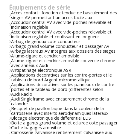
Équipements de série
Acces confort : fonction etendue de basculement des
sieges AV permettant un acces facile aux
Accoudoir central AV avec vide-poches relevable et
inclinaison reglable
Accoudoir central AV avec vide-poches relevable et
inclinaison reglable et coulissant en longueur
Airbag de genoux cote conducteur
Airbags grand volume conducteur et passager AV
Airbags lateraux AV integres aux dossiers des sieges
Allume-cigare et cendrier amovible
Allume-cigare et cendrier amovible couvercle chrome
avec anneaux Audi
Antipatinage electronique ASR
Applications decoratives sur les contre-portes et le
tableau de bord Argent micrometallique
Applications decoratives sur les panneaux de contre-
portes et le tableau de bord (differentes selon
Audi Radio
Audi Singleframe avec encadrement chrome de la
calandre
Becquet de pavillon laque dans la couleur de la
carrosserie avec inserts aerodynamiques lateraux
Blocage electronique de differentiel EDS
Boite a gants grand volume et eclairee cote passager
Cache-bagages amovible
Carrosserie galvanisee (entierement galvanisee aux