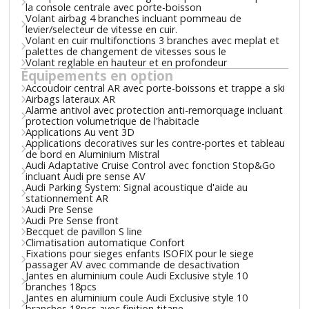
la console centrale avec porte-boisson
Volant airbag 4 branches incluant pommeau de
levier/selecteur de vitesse en cuir.
Volant en cuir multifonctions 3 branches avec meplat et
palettes de changement de vitesses sous le
Volant reglable en hauteur et en profondeur
Équipements en option
Accoudoir central AR avec porte-boissons et trappe a ski
Airbags lateraux AR
Alarme antivol avec protection anti-remorquage incluant
protection volumetrique de l'habitacle
Applications Au vent 3D
Applications decoratives sur les contre-portes et tableau
de bord en Aluminium Mistral
Audi Adaptative Cruise Control avec fonction Stop&Go
incluant Audi pre sense AV
Audi Parking System: Signal acoustique d'aide au
stationnement AR
Audi Pre Sense
Audi Pre Sense front
Becquet de pavillon S line
Climatisation automatique Confort
Fixations pour sieges enfants ISOFIX pour le siege
passager AV avec commande de desactivation
Jantes en aluminium coule Audi Exclusive style 10
branches 18pcs
Jantes en aluminium coule Audi Exclusive style 10
branches 18pcs avec finition titane