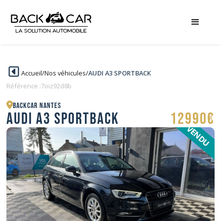
Accueil
/
Nos véhicules
/
AUDI A3 SPORTBACK
Référence :
7oiz92d8b
BACKCAR Nantes
AUDI A3 SPORTBACK
12990€
VENDU