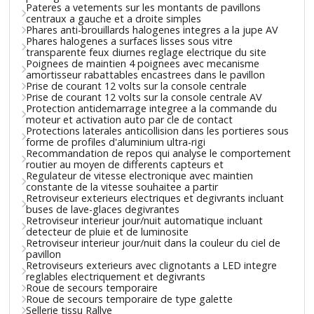
Pateres a vetements sur les montants de pavillons
centraux a gauche et a droite simples
Phares anti-brouillards halogenes integres a la jupe AV
Phares halogenes a surfaces lisses sous vitre
transparente feux diurnes reglage electrique du site
Poignees de maintien 4 poignees avec mecanisme
amortisseur rabattables encastrees dans le pavillon
Prise de courant 12 volts sur la console centrale
Prise de courant 12 volts sur la console centrale AV
Protection antidemarrage integree a la commande du
moteur et activation auto par cle de contact
Protections laterales anticollision dans les portieres sous
forme de profiles d'aluminium ultra-rigi
Recommandation de repos qui analyse le comportement
routier au moyen de differents capteurs et
Regulateur de vitesse electronique avec maintien
constante de la vitesse souhaitee a partir
Retroviseur exterieurs electriques et degivrants incluant
buses de lave-glaces degivrantes
Retroviseur interieur jour/nuit automatique incluant
detecteur de pluie et de luminosite
Retroviseur interieur jour/nuit dans la couleur du ciel de
pavillon
Retroviseurs exterieurs avec clignotants a LED integre
reglables electriquement et degivrants
Roue de secours temporaire
Roue de secours temporaire de type galette
Sellerie tissu Rallye