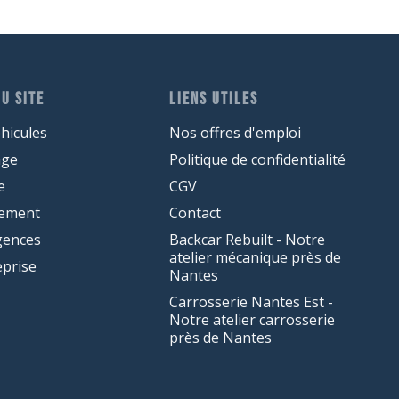
U SITE
LIENS UTILES
hicules
Nos offres d'emploi
age
Politique de confidentialité
e
CGV
cement
Contact
gences
Backcar Rebuilt - Notre
atelier mécanique près de
eprise
Nantes
Carrosserie Nantes Est -
Notre atelier carrosserie
près de Nantes