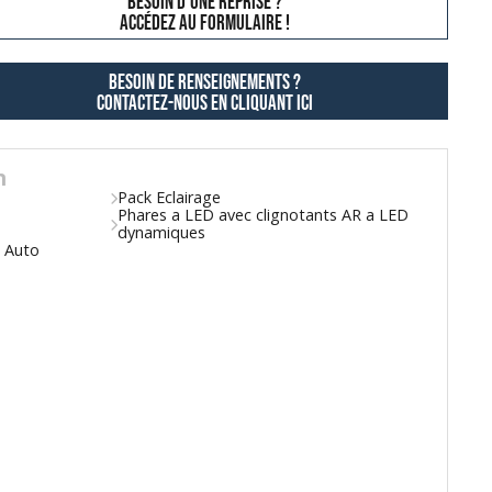
besoin d'une reprise ?
AccÉdez au formulaire !
Besoin de renseignements ?
contactez-nous en cliquant ici
n
Pack Eclairage
Phares a LED avec clignotants AR a LED
dynamiques
d Auto