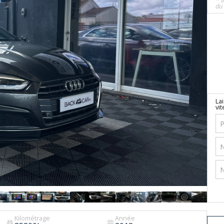
* I
du 
La
vit
Kilométrage
Année