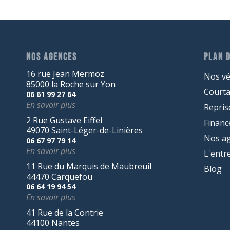
NOS AGENCES
PLAN D
16 rue Jean Mermoz
Nos vé
85000 la Roche sur Yon
Court
06 61 99 27 64
En savoir plus
Repris
2 Rue Gustave Eiffel
Finan
49070 Saint-Léger-de-Linières
Nos a
06 67 97 79 14
En savoir plus
L'entr
11 Rue du Marquis de Maubreuil
Blog
44470 Carquefou
06 64 19 94 54
En savoir plus
41 Rue de la Contrie
44100 Nantes