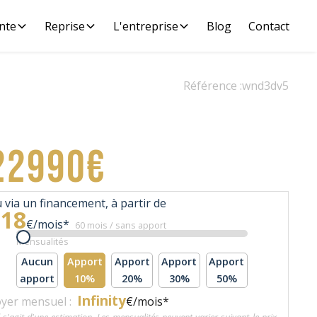
nte
Reprise
L'entreprise
Blog
Contact
Référence :
wnd3dv5
22990€
 via un financement, à partir de
518
€/mois*
60 mois / sans apport
Mensualités
Aucun
Apport
Apport
Apport
Apport
apport
10%
20%
30%
50%
Infinity
yer mensuel :
€/mois*