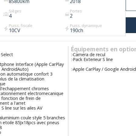
85800
km
2018
Sièges
Portes
4
2
Puiss. fiscale
Puiss. dynamique
10
CV
190
ch
Équipements en optio
 Select
Camera de recul
Pack Exterieur S line
tphone Interface (Apple CarPlay
 AndroidAuto)
Apple CarPlay / Google Androi
tion automatique confort 3
lus de la climatisation
que
d'echappement chromes
stationnement electromecanique
fonction de frein de
ent a l'arret
 S line sur les ailes AV
aluminium coule style 5 branches
n etoile 85Jx18pcs avec pneus
8
o