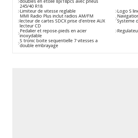
doubles en etoile 8Jx18pcs avec pneus
245/40 R18
Limiteur de vitesse reglable
Logo S lin
MMI Radio Plus inclut radios AM/FM
Navigatio
lecteur de cartes SDCX prise d'entree AUX
Systeme d
lecteur CD
Pedalier et repose-pieds en acier
Regulateur
inoxydable
S tronic boite sequentielle 7 vitesses a
double embrayage