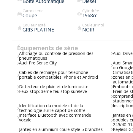
Boîte Automatique
Diesel
Carrosserie
Cylindrée
Coupe
1968
cc
Couleur exté
Couleur inté
GRIS PLATINE
NOIR
Équipements de série
Affichage du controle de pression des
Audi Drive
pneumatiques
Audi Pre Sense City
Audi Smar
ou Google
Cables de recharge pour telephone
Climatisa
portable compatibles iPhone et Android
zones en p
automati
Detecteur de pluie et de luminosite
Embouts 
Feux stop: 3eme feu stop sureleve
Frein de 
comprend 
stationnem
Identification du modele et de la
Inscription
technologie sur le capot de coffre
Interface Bluetooth avec commande
Jantes en 
vocale
doubles e
245/40 R1
Jantes en aluminium coule style 5 branches
Keyless G