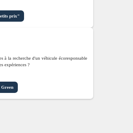
etits prix"
s à la recherche d'un véhicule écoresponsable
es expériences ?
s Green