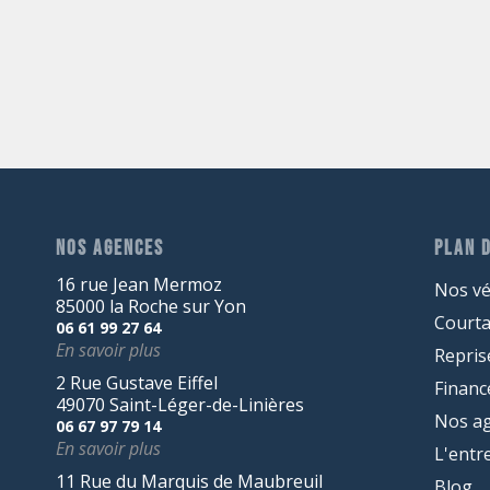
NOS AGENCES
PLAN D
16 rue Jean Mermoz
Nos vé
85000 la Roche sur Yon
Court
06 61 99 27 64
En savoir plus
Repris
2 Rue Gustave Eiffel
Finan
49070 Saint-Léger-de-Linières
Nos a
06 67 97 79 14
En savoir plus
L'entr
11 Rue du Marquis de Maubreuil
Blog