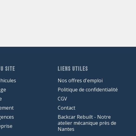
U SITE
LIENS UTILES
hicules
Nos offres d'emploi
age
Politique de confidentialité
e
CGV
cement
Contact
gences
Backcar Rebuilt - Notre
atelier mécanique près de
eprise
Nantes