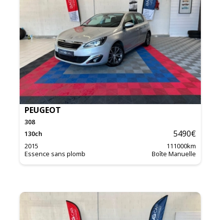
PEUGEOT
308
5490
€
130
ch
2015
111000
km
Essence sans plomb
Boîte Manuelle