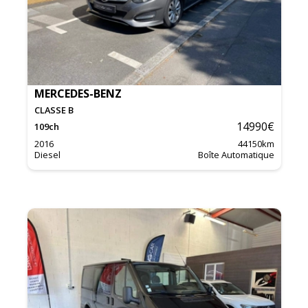
MERCEDES-BENZ
CLASSE B
14990
€
109
ch
2016
44150
km
Diesel
Boîte Automatique