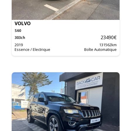
VOLVO
S60
23490
€
303
ch
2019
131562
km
Essence / Electrique
Boîte Automatique