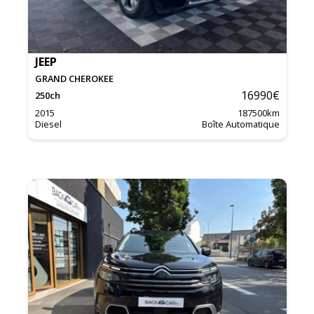
JEEP
GRAND CHEROKEE
16990
€
250
ch
2015
187500
km
Diesel
Boîte Automatique