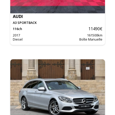
AUDI
A3 SPORTBACK
11490
€
116
ch
2017
161500
km
Diesel
Boîte Manuelle