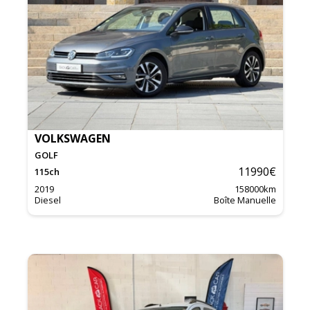
VOLKSWAGEN
GOLF
11990
€
115
ch
2019
158000
km
Diesel
Boîte Manuelle