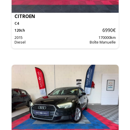
CITROEN
C4
6990
€
120
ch
2015
170000
km
Diesel
Boîte Manuelle