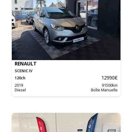
RENAULT
SCENIC IV
12990
€
120
ch
2019
91500
km
Diesel
Boîte Manuelle