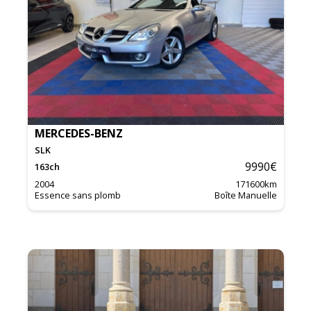
MERCEDES-BENZ
SLK
9990
€
163
ch
2004
171600
km
Essence sans plomb
Boîte Manuelle