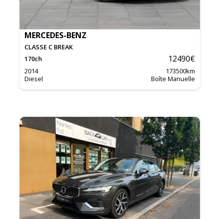
MERCEDES-BENZ
CLASSE C BREAK
12490
€
170
ch
2014
173500
km
Diesel
Boîte Manuelle