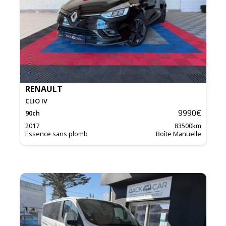
RENAULT
CLIO IV
9990
€
90
ch
2017
83500
km
Essence sans plomb
Boîte Manuelle