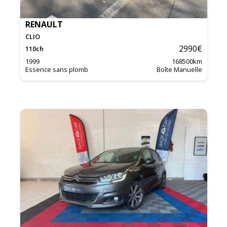
RENAULT
CLIO
2990
€
110
ch
1999
168500
km
Essence sans plomb
Boîte Manuelle