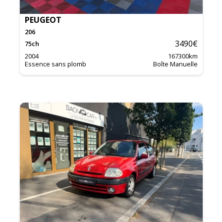
PEUGEOT
206
3490
€
75
ch
2004
167300
km
Essence sans plomb
Boîte Manuelle