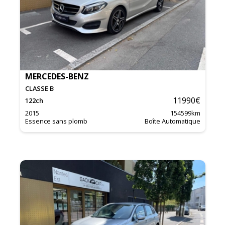
MERCEDES-BENZ
CLASSE B
11990
€
122
ch
2015
154599
km
Essence sans plomb
Boîte Automatique