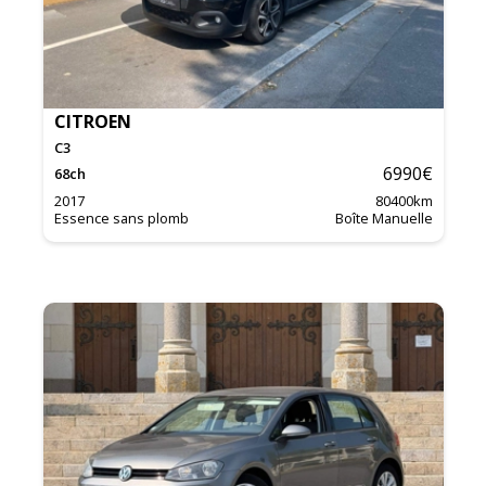
CITROEN
C3
6990
€
68
ch
2017
80400
km
Essence sans plomb
Boîte Manuelle