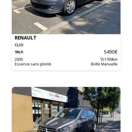
RENAULT
CLIO
5490
€
98
ch
2005
151769
km
Essence sans plomb
Boîte Manuelle