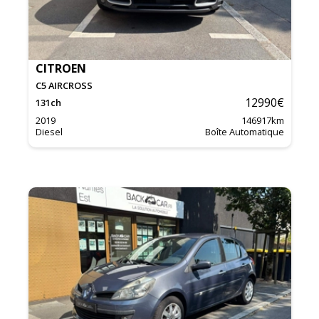
CITROEN
C5 AIRCROSS
12990
€
131
ch
2019
146917
km
Diesel
Boîte Automatique