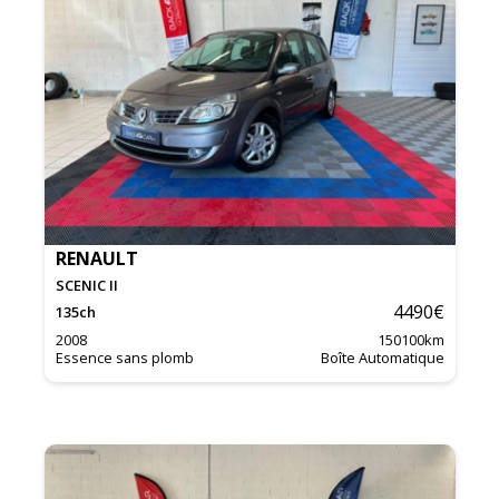
RENAULT
SCENIC II
4490
€
135
ch
2008
150100
km
Essence sans plomb
Boîte Automatique