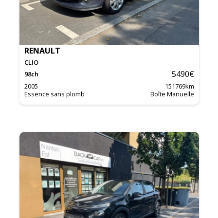
RENAULT
CLIO
5490
€
98
ch
2005
151769
km
Essence sans plomb
Boîte Manuelle