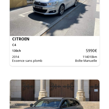
CITROEN
C4
5990
€
130
ch
2014
114010
km
Essence sans plomb
Boîte Manuelle