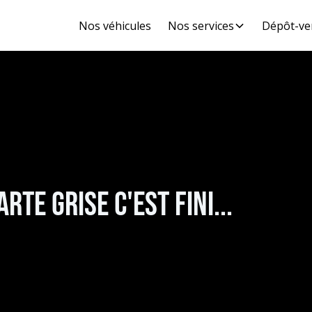
Nos véhicules
Nos services
Dépôt-ve
rte grise c'est fini...