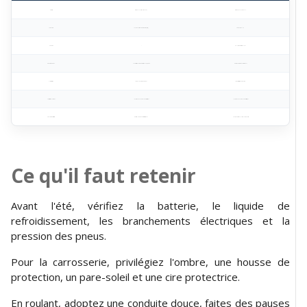
Batterie
Risque élevé si plus de 3 ans
Risque selon le modèle
Autonomie
Légère hausse de consommation (clim)
Perte jusqu'à 10%
Recharge
Ralentie par forte chaleur
Moteur / Mécanique
Vaporisation du carburant, surchauffe, capteurs
Moins de pièces mobiles sensibles
Climatisation
Pompe l’énergie du moteur
Impact direct sur l'autonomie
Carrosserie & Habitacle
Identique pour les deux motorisations
Identique pour les deux motorisations
Prévention prioritaire
Batterie + liquide de refroidissement
Charge nocturne + Clim avant de partir
Ce qu'il faut retenir
Avant l'été, vérifiez la batterie, le liquide de
refroidissement, les branchements électriques et la
pression des pneus.
Pour la carrosserie, privilégiez l'ombre, une housse de
protection, un pare-soleil et une cire protectrice.
En roulant, adoptez une conduite douce, faites des pauses